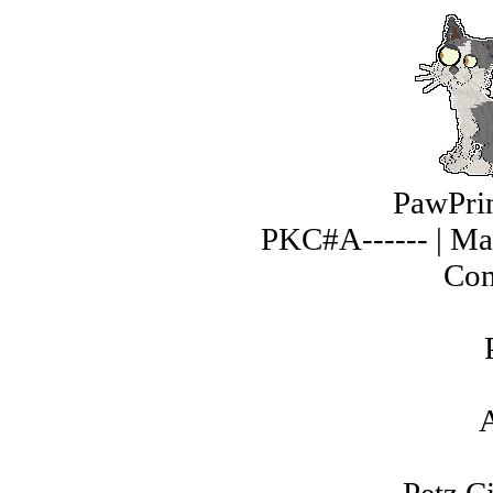
PawPri
PKC#A------ | Ma
Con
A