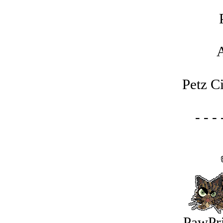
A
Petz C
- - - 
PawPr