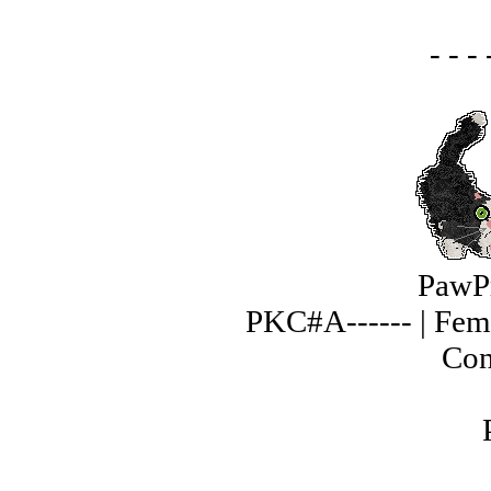
- - - 
PawP
PKC#A------ | Fem
Con