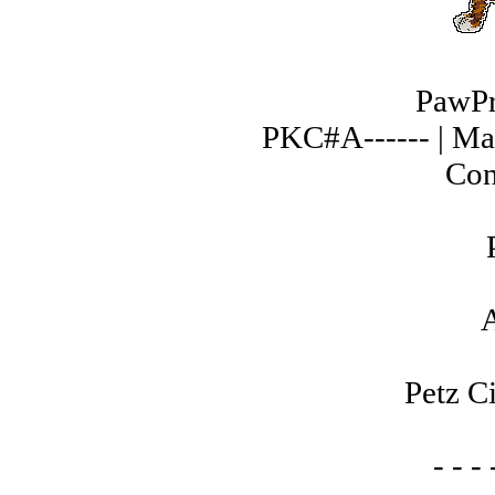
PawPr
PKC#A------ | Ma
Con
A
Petz C
- - - 