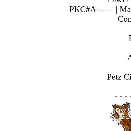
PKC#A------ | Ma
Con
A
Petz C
- - - 