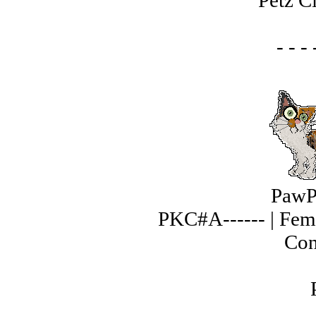
Petz C
- - - 
PawP
PKC#A------ | Fem
Con