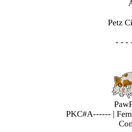
A
Petz C
- - - 
PawP
PKC#A------ | Fem
Con