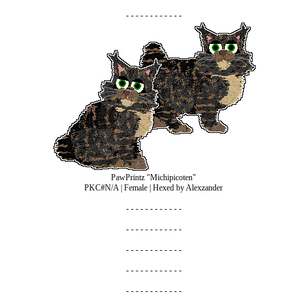
- - - - - - - - - - - -
PawPrintz
"Michipicoten"
PKC#N/A | Female | Hexed by Alexzander
- - - - - - - - - - - -
- - - - - - - - - - - -
- - - - - - - - - - - -
- - - - - - - - - - - -
- - - - - - - - - - - -